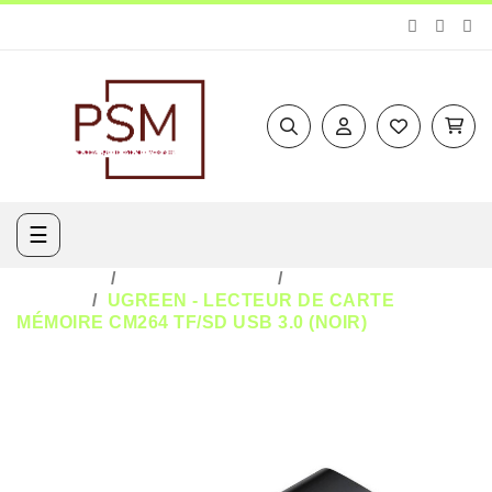
Basculer
☰
la
navigation
ACCUEIL
INFORMATIQUE
LECTEUR DE
CARTE
UGREEN - LECTEUR DE CARTE
MÉMOIRE CM264 TF/SD USB 3.0 (NOIR)