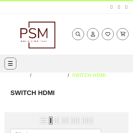
Basculer
☰
la
navigation
ACCUEIL
MULTIMÉDIA
SWITCH HDMI
SWITCH HDMI