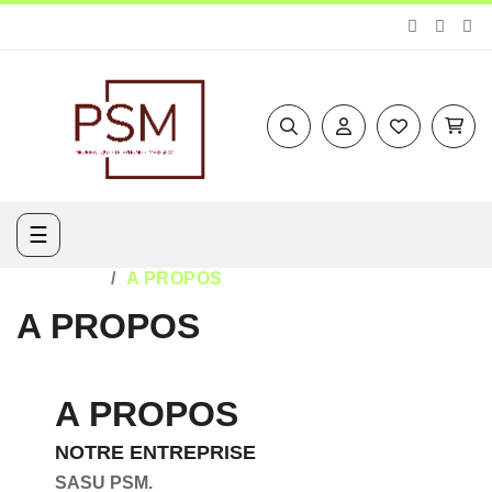
Basculer
☰
la
navigation
ACCUEIL
A PROPOS
A PROPOS
A PROPOS
NOTRE ENTREPRISE
SASU PSM.