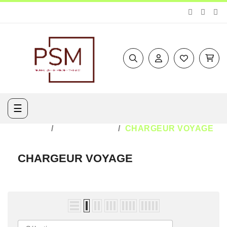
Basculer
☰
la
navigation
ACCUEIL
TÉLÉPHONIE
CHARGEUR VOYAGE
CHARGEUR VOYAGE