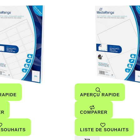
RAPIDE
APERÇU RAPIDE
ER
COMPARER
 SOUHAITS
LISTE DE SOUHAITS