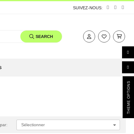
SUIVEZ-NOUS:
SEARCH
S
THEME OPTIONS

Sélectionner
 par: