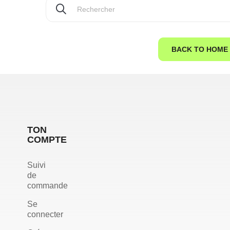
BACK TO HOME
TON
COMPTE
Suivi
de
commande
Se
connecter