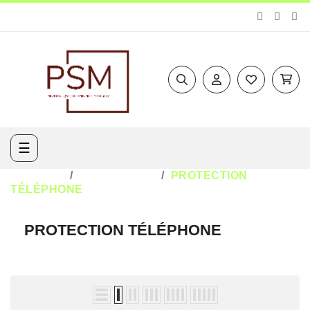
Basculer
☰
la
navigation
ACCUEIL
TÉLÉPHONIE
PROTECTION
TÉLÉPHONE
PROTECTION TÉLÉPHONE