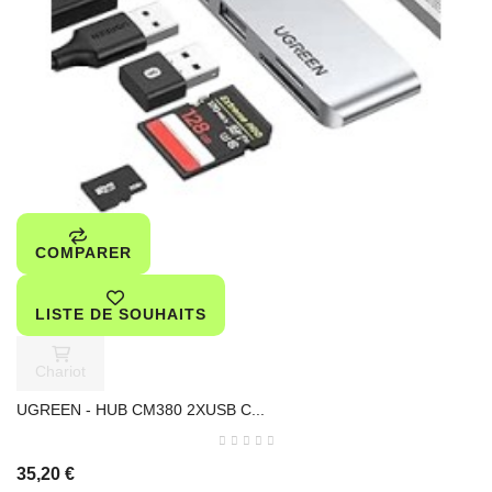
COMPARER
LISTE DE SOUHAITS
Chariot
UGREEN - HUB CM380 2XUSB C...
35,20 €