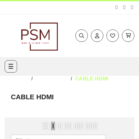
Basculer
☰
la
navigation
ACCUEIL
MULTIMÉDIA
CABLE HDMI
CABLE HDMI